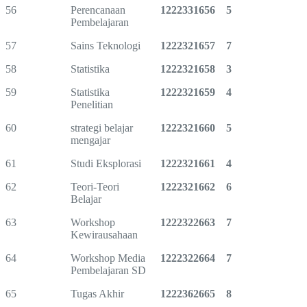
56
Perencanaan
1222331656
5
Pembelajaran
57
Sains Teknologi
1222321657
7
58
Statistika
1222321658
3
59
Statistika
1222321659
4
Penelitian
60
strategi belajar
1222321660
5
mengajar
61
Studi Eksplorasi
1222321661
4
62
Teori-Teori
1222321662
6
Belajar
63
Workshop
1222322663
7
Kewirausahaan
64
Workshop Media
1222322664
7
Pembelajaran SD
65
Tugas Akhir
1222362665
8