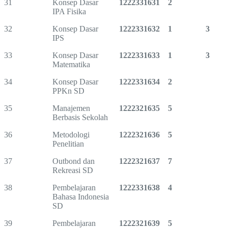
31
Konsep Dasar
1222331631
2
IPA Fisika
32
Konsep Dasar
1222331632
1
3
IPS
33
Konsep Dasar
1222331633
1
3
Matematika
34
Konsep Dasar
1222331634
2
PPKn SD
35
Manajemen
1222321635
5
Berbasis Sekolah
36
Metodologi
1222321636
5
Penelitian
37
Outbond dan
1222321637
7
Rekreasi SD
38
Pembelajaran
1222331638
4
Bahasa Indonesia
SD
39
Pembelajaran
1222321639
5