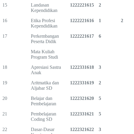
15
Landasan
1222221615
2
Kependidikan
16
Etika Profesi
1222221616
1
2
Kependidikan
17
Perkembangan
1222221617
6
Peserta Didik
Mata Kuliah
Program Studi
18
Apresiasi Sastra
1222331618
3
Anak
19
Aritmatika dan
1222331619
2
Aljabar SD
20
Belajar dan
1222321620
5
Pembelajaran
21
Pembelajaran
1222331621
5
Coding SD
22
Dasar-Dasar
1222321622
3