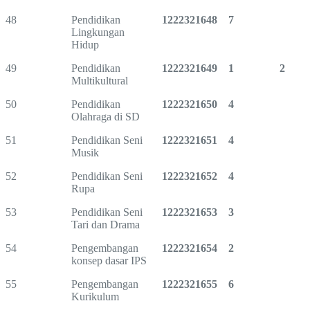
48
Pendidikan
1222321648
7
Lingkungan
Hidup
49
Pendidikan
1222321649
1
2
Multikultural
50
Pendidikan
1222321650
4
Olahraga di SD
51
Pendidikan Seni
1222321651
4
Musik
52
Pendidikan Seni
1222321652
4
Rupa
53
Pendidikan Seni
1222321653
3
Tari dan Drama
54
Pengembangan
1222321654
2
konsep dasar IPS
55
Pengembangan
1222321655
6
Kurikulum