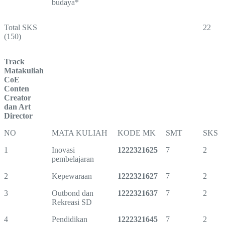
budaya*
Total SKS
22
(150)
Track
Matakuliah
CoE
Conten
Creator
dan Art
Director
NO
MATA KULIAH
KODE MK
SMT
SKS
1
Inovasi
1222321625
7
2
pembelajaran
2
Kepewaraan
1222321627
7
2
3
Outbond dan
1222321637
7
2
Rekreasi SD
4
Pendidikan
1222321645
7
2