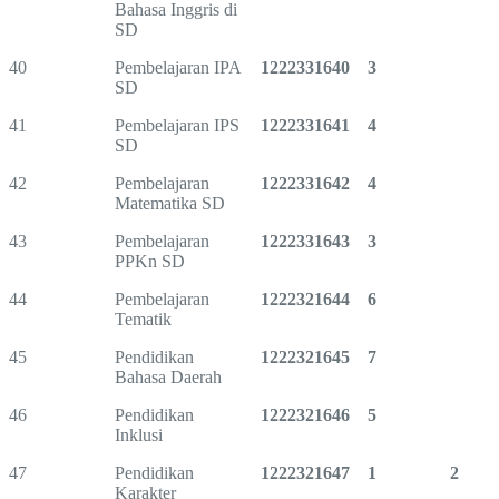
Bahasa Inggris di
SD
40
Pembelajaran IPA
1222331640
3
SD
41
Pembelajaran IPS
1222331641
4
SD
42
Pembelajaran
1222331642
4
Matematika SD
43
Pembelajaran
1222331643
3
PPKn SD
44
Pembelajaran
1222321644
6
Tematik
45
Pendidikan
1222321645
7
Bahasa Daerah
46
Pendidikan
1222321646
5
Inklusi
47
Pendidikan
1222321647
1
2
Karakter