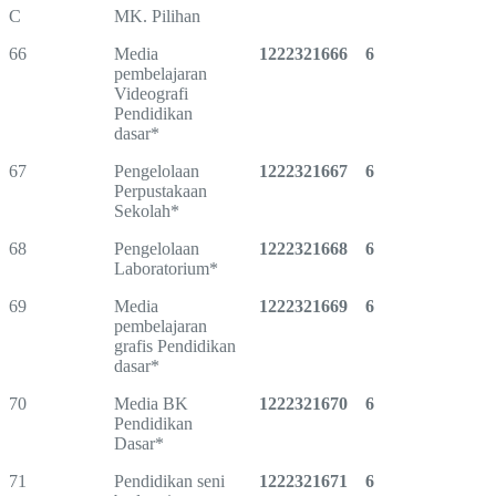
C
MK. Pilihan
66
Media
1222321666
6
pembelajaran
Videografi
Pendidikan
dasar*
67
Pengelolaan
1222321667
6
Perpustakaan
Sekolah*
68
Pengelolaan
1222321668
6
Laboratorium*
69
Media
1222321669
6
pembelajaran
grafis Pendidikan
dasar*
70
Media BK
1222321670
6
Pendidikan
Dasar*
71
Pendidikan seni
1222321671
6