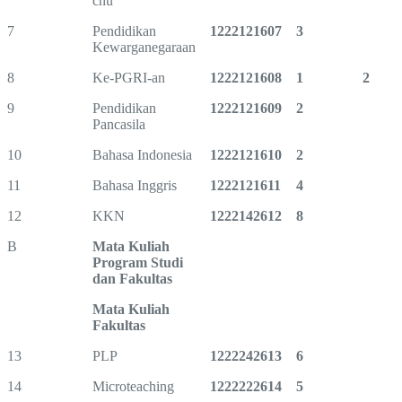
chu
7
Pendidikan
1222121607
3
Kewarganegaraan
8
Ke-PGRI-an
1222121608
1
2
9
Pendidikan
1222121609
2
Pancasila
10
Bahasa Indonesia
1222121610
2
11
Bahasa Inggris
1222121611
4
12
KKN
1222142612
8
B
Mata Kuliah
Program Studi
dan Fakultas
Mata Kuliah
Fakultas
13
PLP
1222242613
6
14
Microteaching
1222222614
5