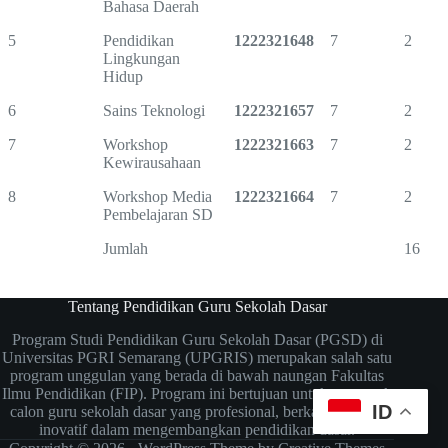
Bahasa Daerah
5
Pendidikan
1222321648
7
2
Lingkungan
Hidup
6
Sains Teknologi
1222321657
7
2
7
Workshop
1222321663
7
2
Kewirausahaan
8
Workshop Media
1222321664
7
2
Pembelajaran SD
Jumlah
16
Tentang Pendidikan Guru Sekolah Dasar
Program Studi Pendidikan Guru Sekolah Dasar (PGSD) di
Universitas PGRI Semarang (UPGRIS)
merupakan salah satu
program unggulan yang berada di bawah naungan Fakultas
Ilmu Pendidikan (FIP).
Program ini bertujuan untuk mencetak
ID
calon guru sekolah dasar yang profesional, berkarakter, dan
inovatif dalam mengembangkan pendidikan dasar.