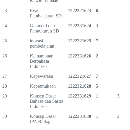
Kewirausahaan
23
Evaluasi
1222321623
6
Pembelajaran SD
24
Geometri dan
1222331624
3
Pengukuran SD
25
inovasi
1222321625
7
pembelajaran
26
Kemampuan
1222331626
2
Berbahasa
Indonesia
27
Kepewaraan
1222321627
7
28
Kepramukaan
1222321628
5
29
Konsep Dasar
1222331629
1
3
Bahasa dan Sastra
Indonesia
30
Konsep Dasar
1222331630
1
3
IPA Biologi